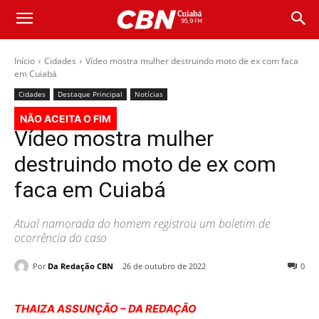
Início
Cidades
Vídeo mostra mulher destruindo moto de ex com faca
em Cuiabá
Cidades
Destaque Principal
Notícias
NÃO ACEITA O FIM
Vídeo mostra mulher
destruindo moto de ex com
faca em Cuiabá
Atual namorada do homem registrou um boletim de
ocorrência do caso
Por
Da Redação CBN
26 de outubro de 2022
0
THAIZA ASSUNÇÃO – DA REDAÇÃO