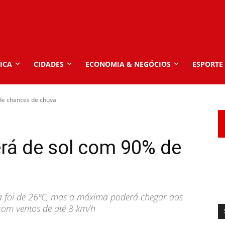
ICA
CIDADES
ECONOMIA & NEGÓCIOS
ESPORTE
de chances de chuva
rá de sol com 90% de
ada foi de 26ºC, mas a máxima poderá chegar aos
com ventos de até 8 km/h