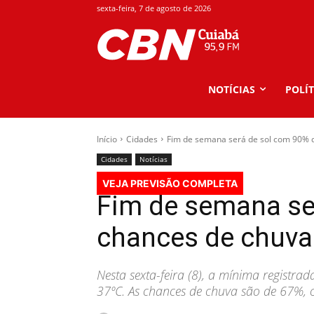
sexta-feira, 7 de agosto de 2026
NOTÍCIAS
POLÍT
Início
Cidades
Fim de semana será de sol com 90% 
Cidades
Notícias
VEJA PREVISÃO COMPLETA
Fim de semana se
chances de chuva
Nesta sexta-feira (8), a mínima registr
37ºC. As chances de chuva são de 67%, 