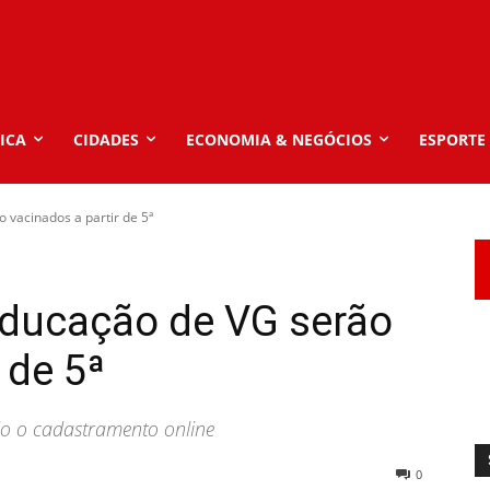
ICA
CIDADES
ECONOMIA & NEGÓCIOS
ESPORTE
 vacinados a partir de 5ª
Educação de VG serão
 de 5ª
io o cadastramento online
0