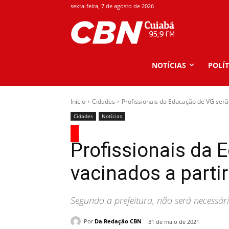
sexta-feira, 7 de agosto de 2026
NOTÍCIAS
POLÍT
Início
Cidades
Profissionais da Educação de VG serão
Cidades
Notícias
Profissionais da 
vacinados a partir
Segundo a prefeitura, não será necessár
Por
Da Redação CBN
31 de maio de 2021