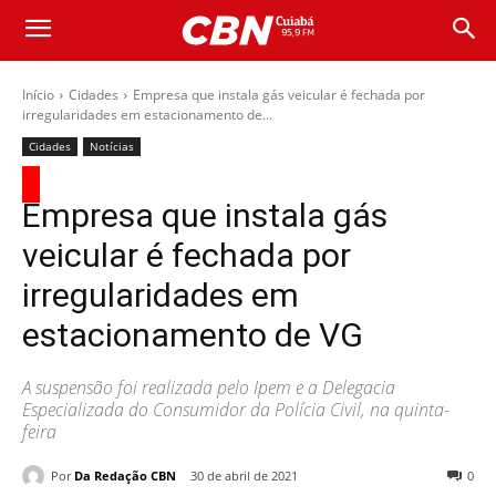
Início
Cidades
Empresa que instala gás veicular é fechada por
irregularidades em estacionamento de...
Cidades
Notícias
Empresa que instala gás
veicular é fechada por
irregularidades em
estacionamento de VG
A suspensão foi realizada pelo Ipem e a Delegacia
Especializada do Consumidor da Polícia Civil, na quinta-
feira
Por
Da Redação CBN
30 de abril de 2021
0