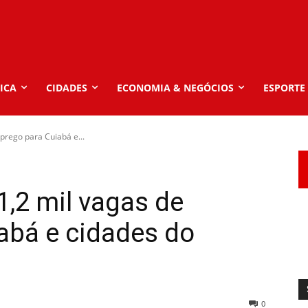
ICA
CIDADES
ECONOMIA & NEGÓCIOS
ESPORTE
prego para Cuiabá e...
1,2 mil vagas de
abá e cidades do
0