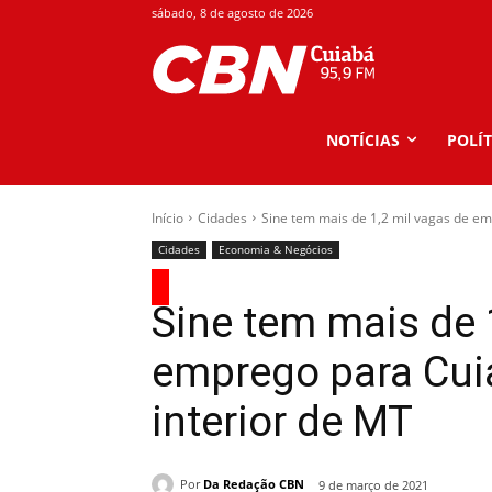
sábado, 8 de agosto de 2026
NOTÍCIAS
POLÍT
Início
Cidades
Sine tem mais de 1,2 mil vagas de em
Cidades
Economia & Negócios
Sine tem mais de 
emprego para Cui
interior de MT
Por
Da Redação CBN
9 de março de 2021