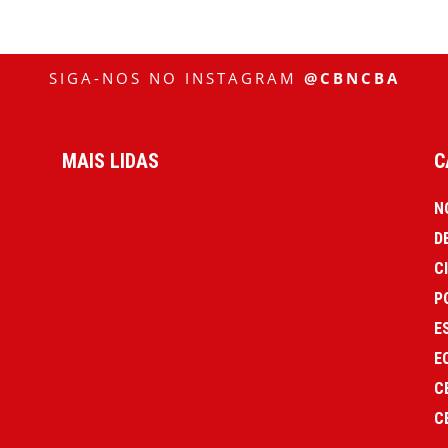
SIGA-NOS NO INSTAGRAM
@CBNCBA
MAIS LIDAS
C
N
D
C
P
E
E
C
C