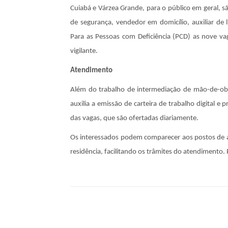
Cuiabá e Várzea Grande, para o público em geral, sã
de segurança, vendedor em domicílio, auxiliar de 
Para as Pessoas com Deficiência (PCD) as nove vaga
vigilante.
Atendimento
Além do trabalho de intermediação de mão-de-obra
auxilia a emissão de carteira de trabalho digital e p
das vagas, que são ofertadas diariamente.
Os interessados podem comparecer aos postos de
residência, facilitando os trâmites do atendimento.
Compartilhe