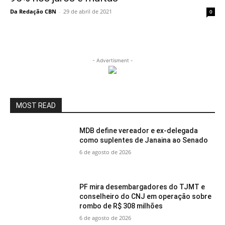
Da Redação CBN
-
29 de abril de 2021
0
- Advertisment -
MOST READ
MDB define vereador e ex-delegada
como suplentes de Janaina ao Senado
6 de agosto de 2026
PF mira desembargadores do TJMT e
conselheiro do CNJ em operação sobre
rombo de R$ 308 milhões
6 de agosto de 2026