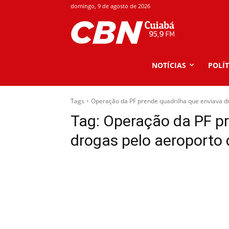
domingo, 9 de agosto de 2026
NOTÍCIAS
POLÍT
Tags
Operação da PF prende quadrilha que enviava d
Tag:
Operação da PF pr
drogas pelo aeroporto