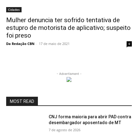
Cidades
Mulher denuncia ter sofrido tentativa de
estupro de motorista de aplicativo; suspeito
foi preso
Da Redação CBN
-
17 de maio de 2021
0
- Advertisment -
MOST READ
CNJ forma maioria para abrir PAD contra
desembargador aposentado de MT
7 de agosto de 2026