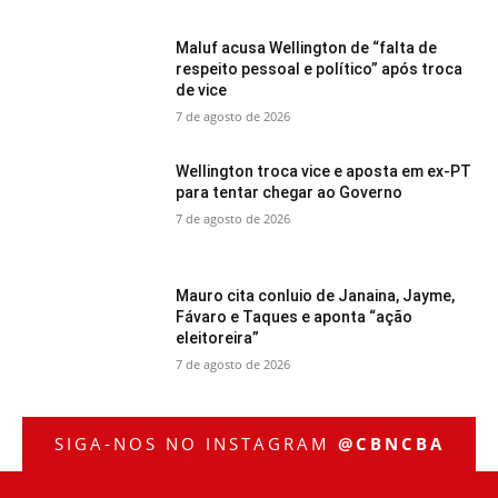
Maluf acusa Wellington de “falta de
respeito pessoal e político” após troca
de vice
7 de agosto de 2026
Wellington troca vice e aposta em ex-PT
para tentar chegar ao Governo
7 de agosto de 2026
Mauro cita conluio de Janaina, Jayme,
Fávaro e Taques e aponta “ação
eleitoreira”
7 de agosto de 2026
SIGA-NOS NO INSTAGRAM
@CBNCBA