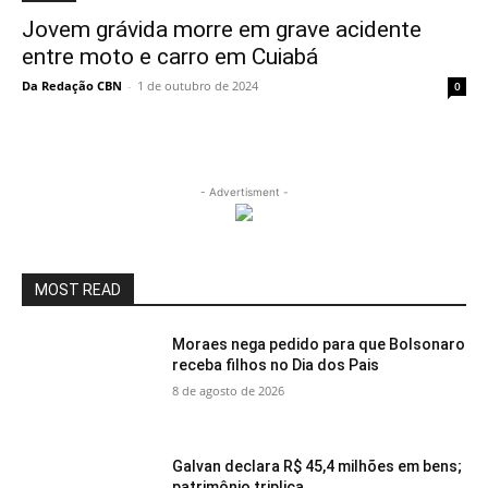
Jovem grávida morre em grave acidente
entre moto e carro em Cuiabá
Da Redação CBN
-
1 de outubro de 2024
0
- Advertisment -
MOST READ
Moraes nega pedido para que Bolsonaro
receba filhos no Dia dos Pais
8 de agosto de 2026
Galvan declara R$ 45,4 milhões em bens;
patrimônio triplica