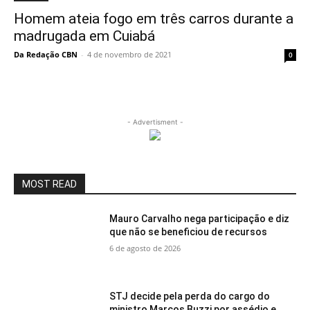
Homem ateia fogo em três carros durante a
madrugada em Cuiabá
Da Redação CBN
-
4 de novembro de 2021
0
- Advertisment -
MOST READ
Mauro Carvalho nega participação e diz
que não se beneficiou de recursos
6 de agosto de 2026
STJ decide pela perda do cargo do
ministro Marcos Buzzi por assédio e