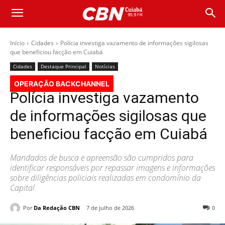
Início
Cidades
Polícia investiga vazamento de informações sigilosas
que beneficiou facção em Cuiabá
Cidades
Destaque Principal
Notícias
OPERAÇÃO BACKCHANNEL
Polícia investiga vazamento
de informações sigilosas que
beneficiou facção em Cuiabá
Mandados de busca e apreensão são cumpridos para
identificar responsáveis por repassar imagens e informações
sobre diligências policiais realizadas em condomínio da
Capital
Por
Da Redação CBN
7 de julho de 2026
0