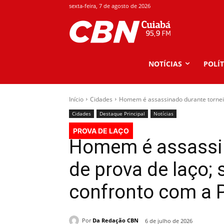
sexta-feira, 7 de agosto de 2026
NOTÍCIAS
POLÍT
Início
Cidades
Homem é assassinado durante torneio
Cidades
Destaque Principal
Notícias
PROVA DE LAÇO
Homem é assassin
de prova de laço;
confronto com a
Por
Da Redação CBN
6 de julho de 2026