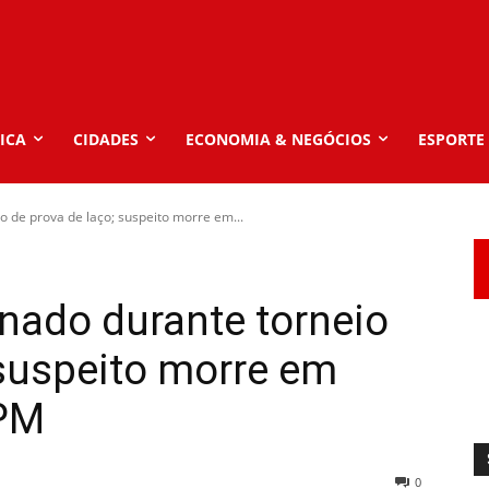
ICA
CIDADES
ECONOMIA & NEGÓCIOS
ESPORTE
 de prova de laço; suspeito morre em...
ado durante torneio
 suspeito morre em
 PM
0