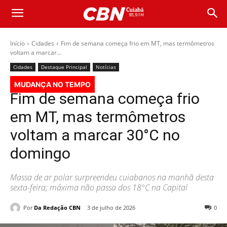
Início
Cidades
Fim de semana começa frio em MT, mas termômetros
voltam a marcar...
Cidades
Destaque Principal
Notícias
MUDANÇA NO TEMPO
Fim de semana começa frio
em MT, mas termômetros
voltam a marcar 30°C no
domingo
Massa de ar polar surpreendeu cuiabanos na manhã desta
sexta-feira; máxima não passa dos 18°C na Capital
Por
Da Redação CBN
3 de julho de 2026
0