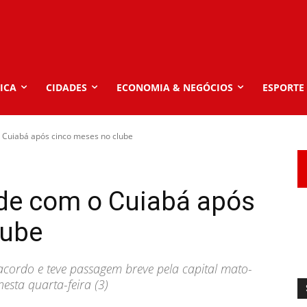
ICA
CIDADES
ECONOMIA & NEGÓCIOS
ESPORTE
 Cuiabá após cinco meses no clube
de com o Cuiabá após
lube
ordo e teve passagem breve pela capital mato-
esta quarta-feira (3)