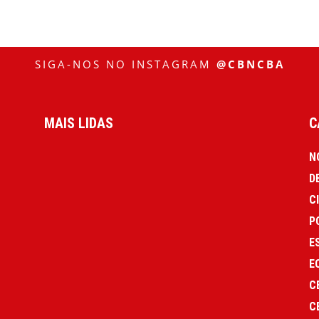
SIGA-NOS NO INSTAGRAM
@CBNCBA
MAIS LIDAS
C
N
D
C
P
E
E
C
C