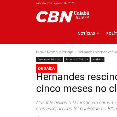
sábado, 8 de agosto de 2026
NOTÍCIAS
POLÍT
Início
Destaque Principal
Hernandes rescinde com o
Destaque Principal
Esporte & Cultura
Notícias
DE SAÍDA
Hernandes rescin
cinco meses no c
Atacante deixou o Dourado em comum ac
grossense; decisão foi publicada no BID n