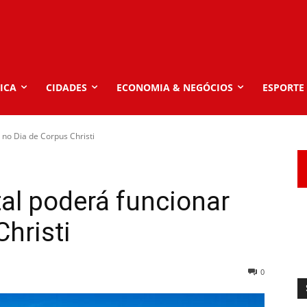
ICA
CIDADES
ECONOMIA & NEGÓCIOS
ESPORTE
 no Dia de Corpus Christi
al poderá funcionar
hristi
0