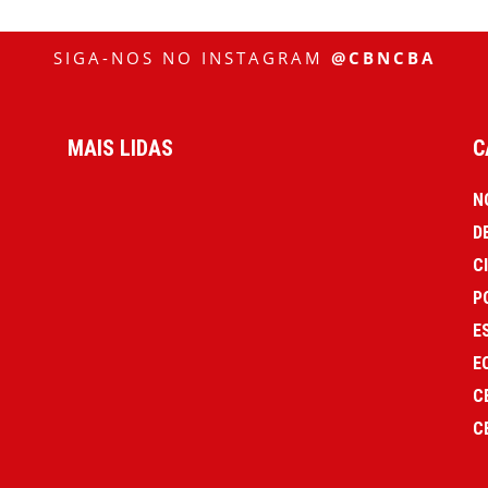
SIGA-NOS NO INSTAGRAM
@CBNCBA
MAIS LIDAS
C
N
D
C
P
E
E
C
C