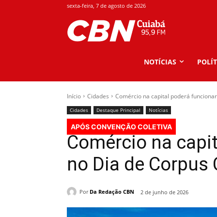
sexta-feira, 7 de agosto de 2026
NOTÍCIAS
POLÍT
Início
Cidades
Comércio na capital poderá funcionar
Cidades
Destaque Principal
Notícias
APÓS CONVENÇÃO COLETIVA
Comércio na capit
no Dia de Corpus C
Por
Da Redação CBN
2 de junho de 2026