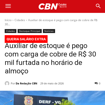
Início
Cidades
Auxiliar de estoque é pego com carga de cobre de R$
30...
Cidades
Destaque Principal
Notícias
QUERIA SALÁRIO EXTRA
Auxiliar de estoque é pego
com carga de cobre de R$ 30
mil furtada no horário de
almoço
Por
Da Redação CBN
29 de maio de 2026
0