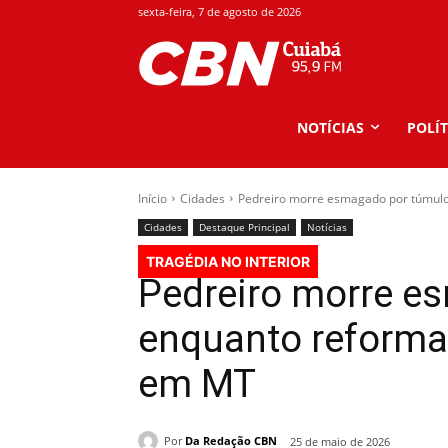
sexta-feira, 7 de agosto de 2026
NOTÍCIAS
POLÍT
Início
Cidades
Pedreiro morre esmagado por túmulo
Cidades
Destaque Principal
Notícias
TRAGÉDIA NO INTERIOR
Pedreiro morre e
enquanto reformav
em MT
Por
Da Redação CBN
25 de maio de 2026