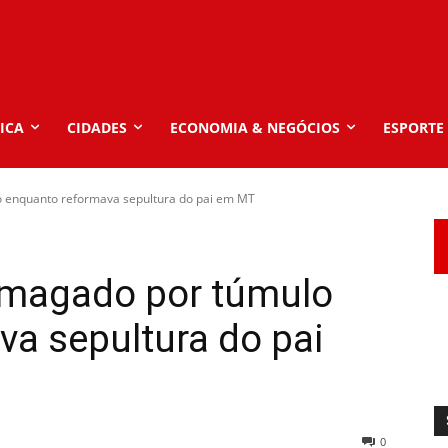
ICA
CIDADES
ECONOMIA & NEGÓCIOS
ESPORTE
 enquanto reformava sepultura do pai em MT
smagado por túmulo
a sepultura do pai
0