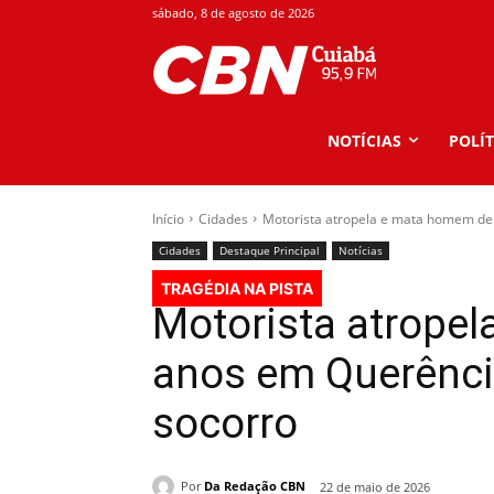
sábado, 8 de agosto de 2026
NOTÍCIAS
POLÍT
Início
Cidades
Motorista atropela e mata homem de 
Cidades
Destaque Principal
Notícias
TRAGÉDIA NA PISTA
Motorista atrope
anos em Querênci
socorro
Por
Da Redação CBN
22 de maio de 2026