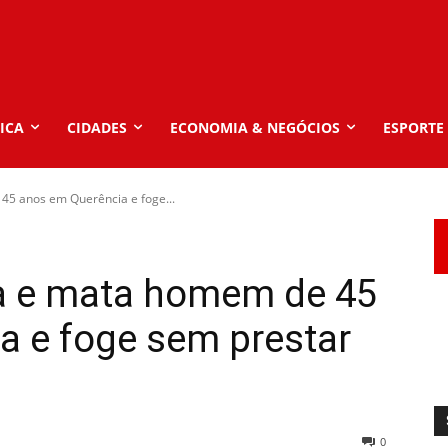
ICA
CIDADES
ECONOMIA & NEGÓCIOS
ESPORTE
45 anos em Querência e foge...
la e mata homem de 45
a e foge sem prestar
0