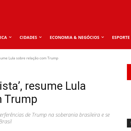
ICA
CIDADES
ECONOMIA & NEGÓCIOS
ESPORTE
resume Lula sobre relação com Trump
ista’, resume Lula
m Trump
erferências de Trump na soberania brasileira e se
Brasil