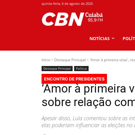
quinta-feira, 6 de agosto de 2026
NOTÍCIAS
POLÍT
Início
Destaque Principal
'Amor à primeira vista', 
Destaque Principal
Política
ENCONTRO DE PRESIDENTES
‘Amor à primeira v
sobre relação co
Apesar disso, Lula comentou sobre as int
elas poderiam influenciar as eleições no 