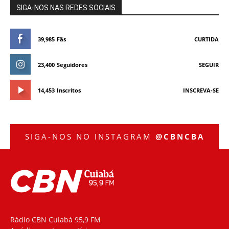
SIGA-NOS NAS REDES SOCIAIS
39,985
Fãs
CURTIDA
23,400
Seguidores
SEGUIR
14,453
Inscritos
INSCREVA-SE
SIGA-NOS NO INSTAGRAM
@CBNCBA
Rádio CBN Cuiabá 95,9 FM