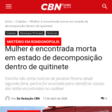
Início
Cidades
Mulher é encontrada morta em estado de
decomposição dentro de quitinete
Cidades
Destaque Principal
Notícias
MISTÉRIO EM RONDONÓPOLIS
Mulher é encontrada morta
em estado de decomposição
dentro de quitinete
Família não tinha notícias de Janaina Pereira desde
segunda-feira; perícia foi acionada para identificar causas
das lesões encontradas no cadáver
Por
Da Redação CBN
17 de abril de 2026
0