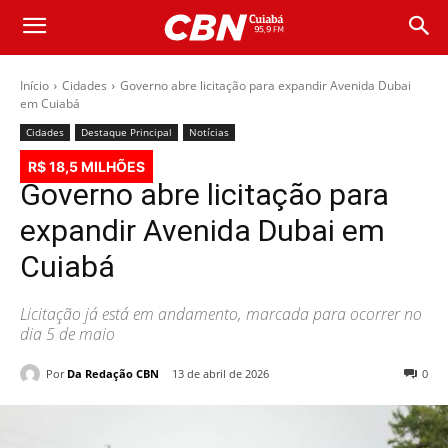
Início
Cidades
Governo abre licitação para expandir Avenida Dubai
em Cuiabá
Cidades
Destaque Principal
Notícias
R$ 18,5 MILHÕES
Governo abre licitação para
expandir Avenida Dubai em
Cuiabá
Licitação já está em andamento, marcada para ocorrer no
dia 5 de maio
Por
Da Redação CBN
13 de abril de 2026
0