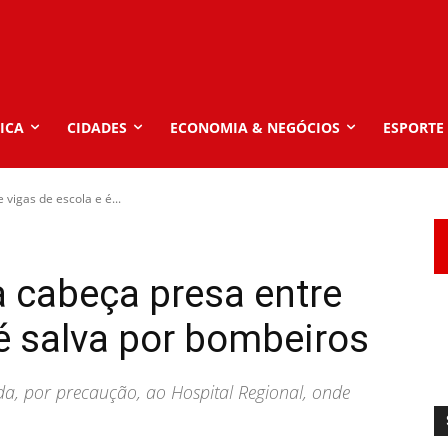
ICA
CIDADES
ECONOMIA & NEGÓCIOS
ESPORTE
vigas de escola e é...
a cabeça presa entre
 é salva por bombeiros
da, por precaução, ao Hospital Regional, onde