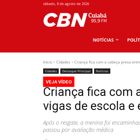
sábado, 8 de agosto de 2026
NOTÍCIAS
POLÍT
Início
Cidades
Criança fica com a cabeça presa entre 
Cidades
Destaque Principal
Notícias
VEJA VÍDEO
Criança fica com 
vigas de escola e
Após o resgate, a menina foi encaminha
passou por avaliação médica