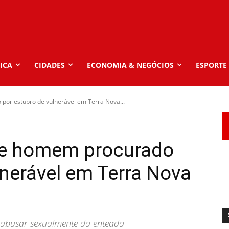
ICA
CIDADES
ECONOMIA & NEGÓCIOS
ESPORTE
 por estupro de vulnerável em Terra Nova...
nde homem procurado
lnerável em Terra Nova
 abusar sexualmente da enteada