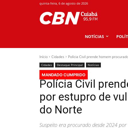
quinta-feira, 6 de agosto de 2026
NOTÍCIAS
POLÍT
Início
Cidades
Polícia Civil prende homem procurado
Cidades
Destaque Principal
Notícias
MANDADO CUMPRIDO
Polícia Civil pre
por estupro de vu
do Norte
Suspeito era procurado desde 2024 por