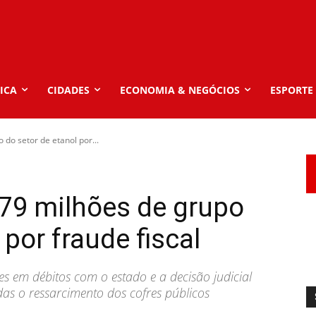
ICA
CIDADES
ECONOMIA & NEGÓCIOS
ESPORTE
 do setor de etanol por...
379 milhões de grupo
 por fraude fiscal
 em débitos com o estado e a decisão judicial
s o ressarcimento dos cofres públicos