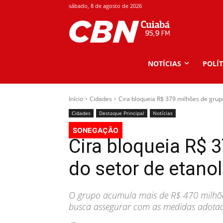
sábado, 8 de agosto de 2026
NOTÍCIAS
POLÍT
Início
Cidades
Cira bloqueia R$ 379 milhões de grupo
Cidades
Destaque Principal
Notícias
SONEGAÇÃO
Cira bloqueia R$ 
do setor de etanol
O grupo acumula mais de R$ 470 milhões
busca assegurar com as medidas adotada