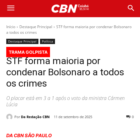
Início
Destaque Principal
STF forma maioria por condenar Bolsonaro
a todos os crimes
Destaque Principal
Política
TRAMA GOLPISTA
STF forma maioria por
condenar Bolsonaro a todos
os crimes
O placar está em 3 a 1 após o voto da ministra Cármen
Lúcia
Por
Da Redação CBN
11 de setembro de 2025
0
DA CBN SÃO PAULO