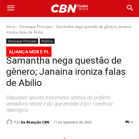
Início
Destaque Principal
Samantha nega questão de gênero; Janaina
ironiza falas de Abilio
Destaque Principal
Política
ALIANÇA MDB E PL
Samantha nega questão de
gênero; Janaina ironiza falas
de Abilio
Deputada aponta tratamento seletivo do prefeito;
vereadora rebate e diz que embate é por coerência
ideológica
Por
Da Redação CBN
11 de setembro de 2025
0