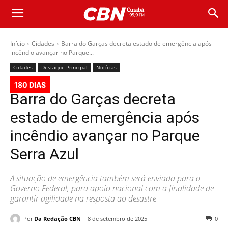
Início
Cidades
Barra do Garças decreta estado de emergência após
incêndio avançar no Parque...
Cidades
Destaque Principal
Notícias
180 DIAS
Barra do Garças decreta
estado de emergência após
incêndio avançar no Parque
Serra Azul
A situação de emergência também será enviada para o
Governo Federal, para apoio nacional com a finalidade de
garantir agilidade na resposta ao desastre
Por
Da Redação CBN
8 de setembro de 2025
0