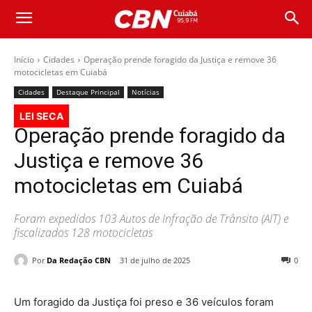
Início
Cidades
Operação prende foragido da Justiça e remove 36
motocicletas em Cuiabá
Cidades
Destaque Principal
Notícias
LEI SECA
Operação prende foragido da
Justiça e remove 36
motocicletas em Cuiabá
Foram expedidos 103 Autos de Infração de Trânsito (AIT) e
fiscalizados 128 motocicletas
Por
Da Redação CBN
31 de julho de 2025
0
Um foragido da Justiça foi preso e 36 veículos foram