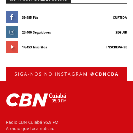
39,985
Fãs
CURTIDA
23,400
Seguidores
SEGUIR
14,453
Inscritos
INSCREVA-SE
SIGA-NOS NO INSTAGRAM
@CBNCBA
Rádio CBN Cuiabá 95,9 FM
A rádio que toca notícia.