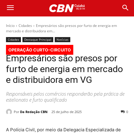
Início
Cidades
Empresários são presos por furto de energia em
mercado e distribuidora em...
Cidades
Destaque Principal
Notícias
OPERAÇÃO CURTO-CIRCUITO
Empresários são presos por
furto de energia em mercado
e distribuidora em VG
Responsáveis pelos comércios responderão pela prática de
estelionato e furto qualificado
Por
Da Redação CBN
25 de julho de 2025
0
A Polícia Civil, por meio da Delegacia Especializada de