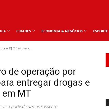
ICA
CIDADES
ECONOMIA & NEGÓCIOS
ESPORTE
obrar R$ 2,5 mil para...
lvo de operação por
para entregar drogas e
s em MT
 teve o porte de armas suspenso