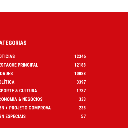
ATEGORIAS
OTÍCIAS
12346
ESTAQUE PRINCIPAL
12188
IDADES
10088
OLÍTICA
3397
SPORTE & CULTURA
1737
CONOMIA & NEGÓCIOS
333
BN + PROJETO COMPROVA
238
BN ESPECIAIS
57