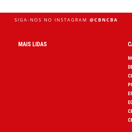
SIGA-NOS NO INSTAGRAM
@CBNCBA
MAIS LIDAS
C
N
D
C
P
E
E
C
C