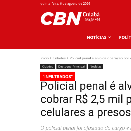
quinta-feira, 6 de agosto de 2026
NOTÍCIAS
POLÍT
Início
Cidades
Policial penal é alvo de operação por c
Cidades
Destaque Principal
Notícias
“INFILTRADOS”
Policial penal é a
cobrar R$ 2,5 mil 
celulares a preso
O policial penal foi afastado do cargo e