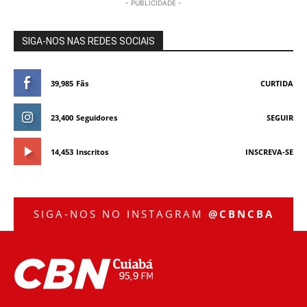
- PUBLICIDADE -
SIGA-NOS NAS REDES SOCIAIS
39,985
Fãs
CURTIDA
23,400
Seguidores
SEGUIR
14,453
Inscritos
INSCREVA-SE
SIGA-NOS NO INSTAGRAM
@CBNCBA