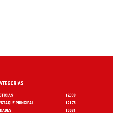
ATEGORIAS
OTÍCIAS
12338
ESTAQUE PRINCIPAL
12178
IDADES
10081