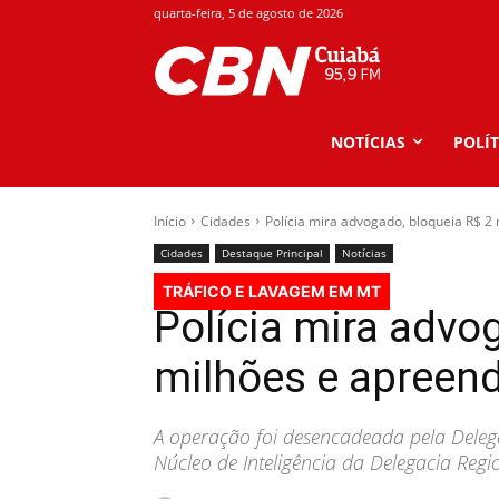
quarta-feira, 5 de agosto de 2026
NOTÍCIAS
POLÍT
Início
Cidades
Polícia mira advogado, bloqueia R$ 2 
Cidades
Destaque Principal
Notícias
TRÁFICO E LAVAGEM EM MT
Polícia mira advo
milhões e apreend
A operação foi desencadeada pela Delega
Núcleo de Inteligência da Delegacia Regi