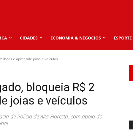
ICA
CIDADES
ECONOMIA & NEGÓCIOS
ESPORTE
milhões e apreende joias e veículos
gado, bloqueia R$ 2
e joias e veículos
cia de Polícia de Alta Floresta, com apoio do
onal