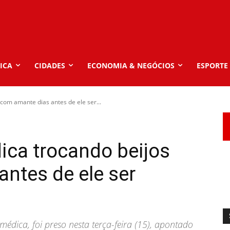
ICA
CIDADES
ECONOMIA & NEGÓCIOS
ESPORTE
com amante dias antes de ele ser...
ica trocando beijos
ntes de ele ser
édica, foi preso nesta terça-feira (15), apontado