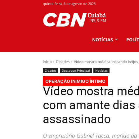
quinta-feira, 6 de agosto de 2026
NOTÍCIAS
POLÍT
Início
Cidades
Vídeo mostra médica trocando beijos 
Cidades
Destaque Principal
Notícias
OPERAÇÃO INIMIGO ÍNTIMO
Vídeo mostra méd
com amante dias a
assassinado
O empresário Gabriel Tacca, marido da m