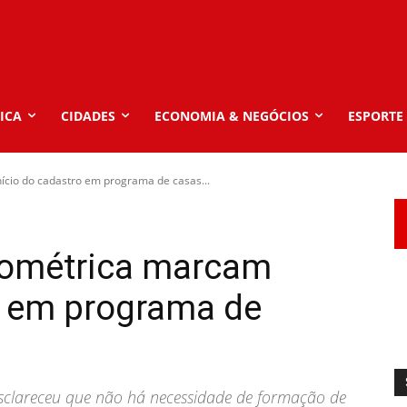
ICA
CIDADES
ECONOMIA & NEGÓCIOS
ESPORTE
nício do cadastro em programa de casas...
ilométrica marcam
o em programa de
 esclareceu que não há necessidade de formação de