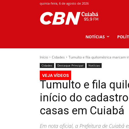
quinta-feira, 6 de agosto de 2026
NOTÍCIAS
POLÍT
Início
Cidades
Tumulto e fila quilométrica marcam i
Cidades
Destaque Principal
Notícias
VEJA VÍDEOS
Tumulto e fila qu
início do cadastr
casas em Cuiabá
Em nota oficial, a Prefeitura de Cuiabá