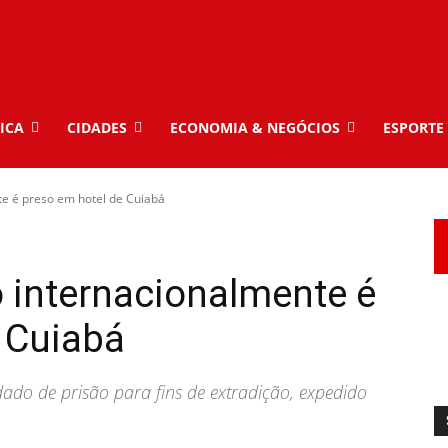
ICA
CIDADES
ECONOMIA & NEGÓCIOS
ESPORTE
te é preso em hotel de Cuiabá
 internacionalmente é
 Cuiabá
ado de prisão para fins de extradição, expedido