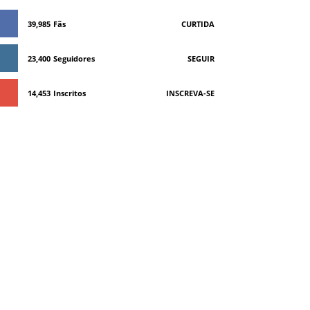
39,985
Fãs
CURTIDA
23,400
Seguidores
SEGUIR
14,453
Inscritos
INSCREVA-SE