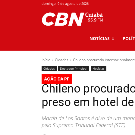
domingo, 9 de agosto de 2026
NOTÍCIAS
POLÍT
Início
Cidades
Chileno procurado internacionalmen
Cidades
Destaque Principal
Notícias
AÇÃO DA PF
Chileno procurado
preso em hotel de
Martín de Los Santos é alvo de um mand
pelo Supremo Tribunal Federal (STF).