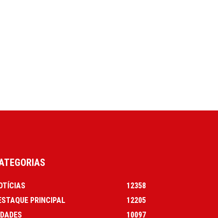
ATEGORIAS
OTÍCIAS
12358
ESTAQUE PRINCIPAL
12205
IDADES
10097