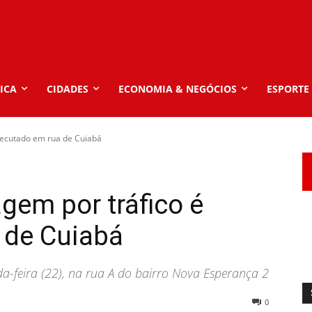
ICA
CIDADES
ECONOMIA & NEGÓCIOS
ESPORTE
xecutado em rua de Cuiabá
em por tráfico é
 de Cuiabá
-feira (22), na rua A do bairro Nova Esperança 2
0