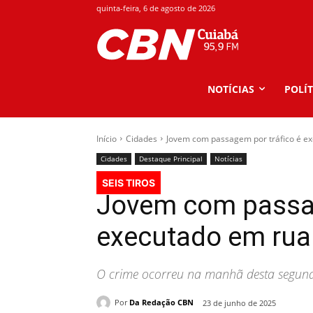
quinta-feira, 6 de agosto de 2026
NOTÍCIAS
POLÍT
Início
Cidades
Jovem com passagem por tráfico é e
Cidades
Destaque Principal
Notícias
SEIS TIROS
Jovem com passag
executado em rua
O crime ocorreu na manhã desta segunda
Por
Da Redação CBN
23 de junho de 2025