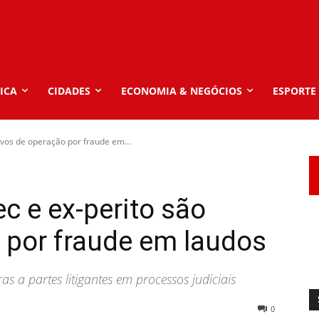
ICA
CIDADES
ECONOMIA & NEGÓCIOS
ESPORTE
alvos de operação por fraude em...
ec e ex-perito são
 por fraude em laudos
as a partes litigantes em processos judiciais
0