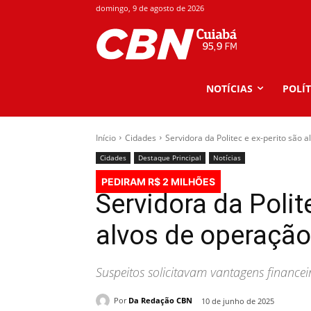
domingo, 9 de agosto de 2026
NOTÍCIAS
POLÍT
Início
Cidades
Servidora da Politec e ex-perito são 
Cidades
Destaque Principal
Notícias
PEDIRAM R$ 2 MILHÕES
Servidora da Polit
alvos de operação
Suspeitos solicitavam vantagens financeir
Por
Da Redação CBN
10 de junho de 2025