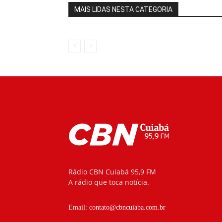
MAIS LIDAS NESTA CATEGORIA
Rádio CBN Cuiabá 95,9 FM
A rádio que toca notícia.
Email:
contato@cbncuiaba.com.br