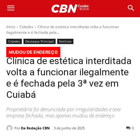
Início
Cidades
Clínica de estética interditada volta a funcionar
ilegalmente e é fechada pela...
Cidades
Destaque Principal
Notícias
MUDOU DE ENDEREÇO
Clínica de estética interditada
volta a funcionar ilegalmente
e é fechada pela 3ª vez em
Cuiabá
Proprietária foi denunciada por irregularidades e teve
empresa fechada, mas apenas mudou de endereço
Por
Da Redação CBN
3 de junho de 2025
0