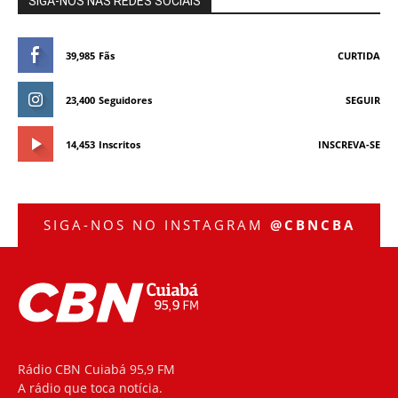
SIGA-NOS NAS REDES SOCIAIS
39,985
Fãs
CURTIDA
23,400
Seguidores
SEGUIR
14,453
Inscritos
INSCREVA-SE
SIGA-NOS NO INSTAGRAM
@CBNCBA
Rádio CBN Cuiabá 95,9 FM
A rádio que toca notícia.