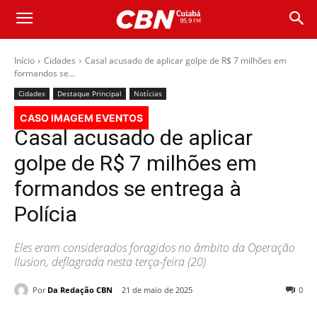
Início
Cidades
Casal acusado de aplicar golpe de R$ 7 milhões em
formandos se...
Cidades
Destaque Principal
Notícias
CASO IMAGEM EVENTOS
Casal acusado de aplicar
golpe de R$ 7 milhões em
formandos se entrega à
Polícia
Eles eram considerados foragidos no âmbito da Operação
Ilusion, deflagrada nesta terça-feira (20)
Por
Da Redação CBN
21 de maio de 2025
0