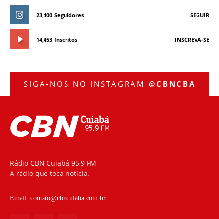
23,400
Seguidores
SEGUIR
14,453
Inscritos
INSCREVA-SE
SIGA-NOS NO INSTAGRAM
@CBNCBA
Rádio CBN Cuiabá 95,9 FM
A rádio que toca notícia.
Email:
contato@cbncuiaba.com.br