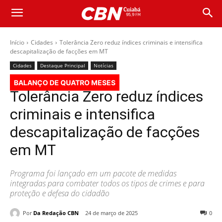
Início
Cidades
Tolerância Zero reduz índices criminais e intensifica
descapitalização de facções em MT
Cidades
Destaque Principal
Notícias
BALANÇO DE QUATRO MESES
Tolerância Zero reduz índices
criminais e intensifica
descapitalização de facções
em MT
Programa foi lançado em um pacote de medidas
integradas para combater todos os tipos de crimes e para
proteção e defesa do cidadão
Por
Da Redação CBN
24 de março de 2025
0