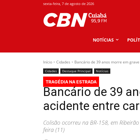
sexta-feira, 7 de agosto de 2026
NOTÍCIAS
POLÍT
Início
Cidades
Bancário de 39 anos morre em grave a
Cidades
Destaque Principal
Notícias
TRAGÉDIA NA ESTRADA
Bancário de 39 a
acidente entre ca
Colisão ocorreu na BR-158, em Ribeirão 
feira (11)