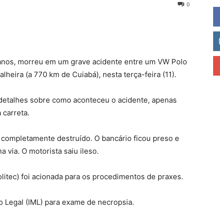
0
9 anos, morreu em um grave acidente entre um VW Polo
heira (a 770 km de Cuiabá), nesta terça-feira (11).
á detalhes sobre como aconteceu o acidente, apenas
 carreta.
u completamente destruído. O bancário ficou preso e
a via. O motorista saiu ileso.
Politec) foi acionada para os procedimentos de praxes.
o Legal (IML) para exame de necropsia.