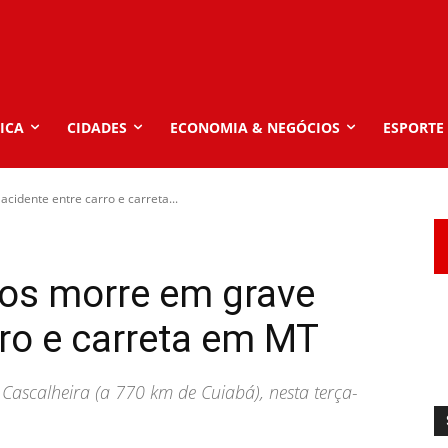
ICA
CIDADES
ECONOMIA & NEGÓCIOS
ESPORTE
cidente entre carro e carreta...
nos morre em grave
rro e carreta em MT
Cascalheira (a 770 km de Cuiabá), nesta terça-