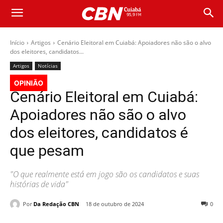
Início
Artigos
Cenário Eleitoral em Cuiabá: Apoiadores não são o alvo
dos eleitores, candidatos...
Artigos
Notícias
OPINIÃO
Cenário Eleitoral em Cuiabá:
Apoiadores não são o alvo
dos eleitores, candidatos é
que pesam
"O que realmente está em jogo são os candidatos e suas
histórias de vida"
Por
Da Redação CBN
18 de outubro de 2024
0