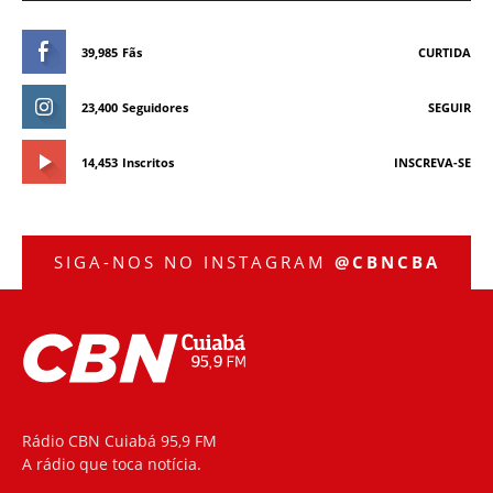
39,985
Fãs
CURTIDA
23,400
Seguidores
SEGUIR
14,453
Inscritos
INSCREVA-SE
SIGA-NOS NO INSTAGRAM
@CBNCBA
Rádio CBN Cuiabá 95,9 FM
A rádio que toca notícia.