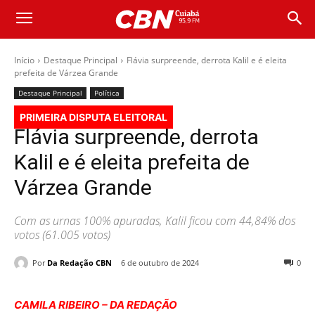
Início
Destaque Principal
Flávia surpreende, derrota Kalil e é eleita
prefeita de Várzea Grande
Destaque Principal
Política
PRIMEIRA DISPUTA ELEITORAL
Flávia surpreende, derrota
Kalil e é eleita prefeita de
Várzea Grande
Com as urnas 100% apuradas, Kalil ficou com 44,84% dos
votos (61.005 votos)
Por
Da Redação CBN
6 de outubro de 2024
0
CAMILA RIBEIRO – DA REDAÇÃO