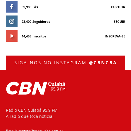
39,985
Fãs
CURTIDA
23,400
Seguidores
SEGUIR
14,453
Inscritos
INSCREVA-SE
SIGA-NOS NO INSTAGRAM
@CBNCBA
Rádio CBN Cuiabá 95,9 FM
A rádio que toca notícia.