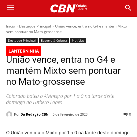
Início
Destaque Principal
União vence, entra no G4 e mantém Mixto
sem pontuar no Mato-grossense
Destaque Principal
Esporte & Cultura
Notícias
LANTERNINHA
União vence, entra no G4 e
mantém Mixto sem pontuar
no Mato-grossense
Colorado bateu o Alvinegro por 1 a 0 na tarde deste
domingo no Luthero Lopes
Por
Da Redação CBN
5 de fevereiro de 2023
0
O União venceu o Mixto por 1 a 0 na tarde deste domingo