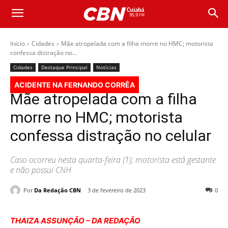
Início
Cidades
Mãe atropelada com a filha morre no HMC; motorista
confessa distração no...
Cidades
Destaque Principal
Notícias
ACIDENTE NA FERNANDO CORRÊA
Mãe atropelada com a filha
morre no HMC; motorista
confessa distração no celular
Caso ocorreu nesta quarta-feira (1); motorista está gestante
e não possui CNH
Por
Da Redação CBN
3 de fevereiro de 2023
0
THAIZA ASSUNÇÃO – DA REDAÇÃO