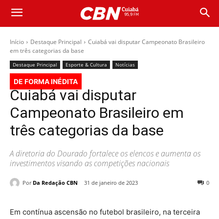
Início
Destaque Principal
Cuiabá vai disputar Campeonato Brasileiro
em três categorias da base
Destaque Principal
Esporte & Cultura
Notícias
DE FORMA INÉDITA
Cuiabá vai disputar
Campeonato Brasileiro em
três categorias da base
A diretoria do Dourado fortalece os elencos e aumenta os
investimentos visando as competições nacionais
Por
Da Redação CBN
31 de janeiro de 2023
0
Em contínua ascensão no futebol brasileiro, na terceira