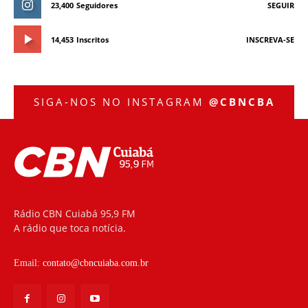
23,400
Seguidores
SEGUIR
14,453
Inscritos
INSCREVA-SE
SIGA-NOS NO INSTAGRAM
@CBNCBA
Rádio CBN Cuiabá 95,9 FM
A rádio que toca notícia.
Email:
contato@cbncuiaba.com.br