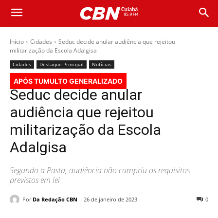
Início
Cidades
Seduc decide anular audiência que rejeitou
militarização da Escola Adalgisa
Cidades
Destaque Principal
Notícias
APÓS TUMULTO GENERALIZADO
Seduc decide anular
audiência que rejeitou
militarização da Escola
Adalgisa
Segundo a Pasta, audiência não cumpriu os requisitos
previstos em lei
Por
Da Redação CBN
26 de janeiro de 2023
0