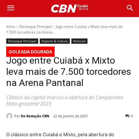
Início
Destaque Principal
Jogo entre Cuiabá x Mixto leva mais de
7.500 torcedores na Arena...
Destaque Principal
Esporte & Cultura
Notícias
GOLEADA DOURADA
Jogo entre Cuiabá x Mixto
leva mais de 7.500 torcedores
na Arena Pantanal
Clássico da capital marcou a abertura do Campeonato
Mato-grossense 2023
Por
Da Redação CBN
22 de janeiro de 2023
0
O clássico entre Cuiabá e Mixto, pela abertura do