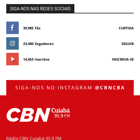
SIGA-NOS NAS REDES SOCIAIS
39,985
Fãs
CURTIDA
23,400
Seguidores
SEGUIR
14,453
Inscritos
INSCREVA-SE
SIGA-NOS NO INSTAGRAM
@CBNCBA
Rádio CBN Cuiabá 95,9 FM