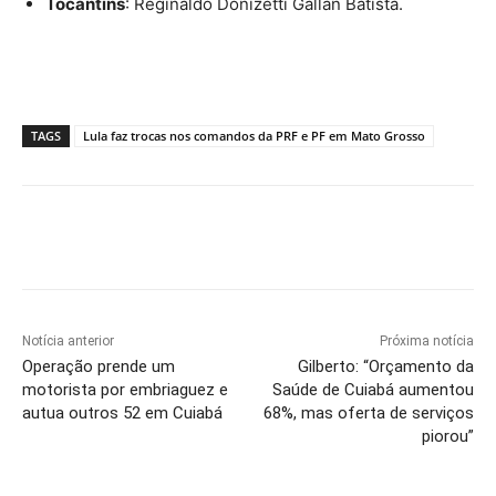
Tocantins
: Reginaldo Donizetti Gallan Batista.
TAGS
Lula faz trocas nos comandos da PRF e PF em Mato Grosso
Notícia anterior
Próxima notícia
Operação prende um
Gilberto: “Orçamento da
motorista por embriaguez e
Saúde de Cuiabá aumentou
autua outros 52 em Cuiabá
68%, mas oferta de serviços
piorou”