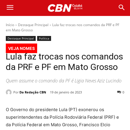
Início
Destaque Principal
Lula faz trocas nos comandos da PRF e PF
em Mato Grosso
Destaque Principal
Política
VEJA NOMES
Lula faz trocas nos comandos
da PRF e PF em Mato Grosso
Quem assume o comando da PF é Ligia Neves Aziz Lucindo
Por
Da Redação CBN
19 de janeiro de 2023
0
O Governo do presidente Lula (PT) exonerou os
superintendentes da Polícia Rodoviária Federal (PRF) e
da Polícia Federal em Mato Grosso, Francisco Elcio