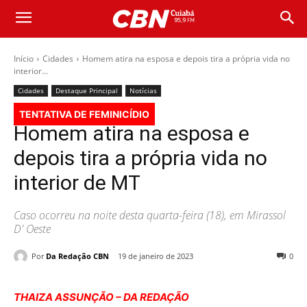
Início
Cidades
Homem atira na esposa e depois tira a própria vida no
interior...
Cidades
Destaque Principal
Notícias
TENTATIVA DE FEMINICÍDIO
Homem atira na esposa e
depois tira a própria vida no
interior de MT
Caso ocorreu na noite desta quarta-feira (18), em Mirassol
D' Oeste
Por
Da Redação CBN
19 de janeiro de 2023
0
THAIZA ASSUNÇÃO – DA REDAÇÃO